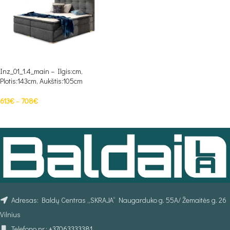
Inz_01_1.4_main – Ilgis:cm,
Plotis:143cm, Aukštis:105cm
613
€
–
708
€
PASIRINKTI SAVYBES
Adresas: Baldų Centras „SKRAJA“ Naugarduko g. 55A/ Žemaitės g. 26
Vilnius
Telefono nr.:
+37063333381