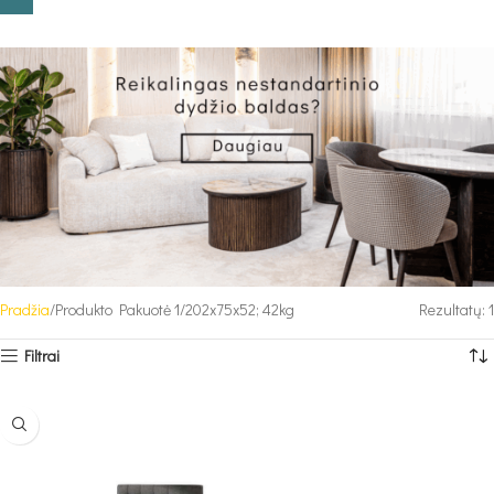
Pradžia
Produkto Pakuotė 1
202x75x52; 42kg
Rezultatų: 1
Filtrai