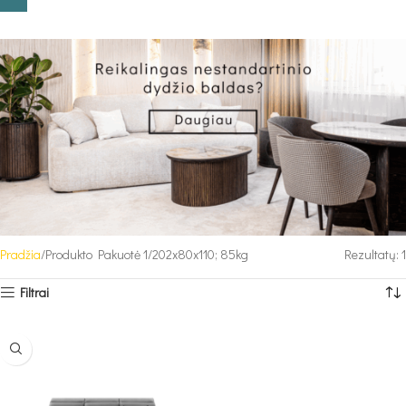
Pradžia
Produkto Pakuotė 1
202x80x110; 85kg
Rezultatų: 1
Filtrai