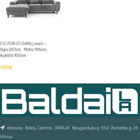
CO-FOB-LT-04NU_main –
Ilgis:267cm, Plotis:196cm,
Aukštis:100cm
1,305
€
PASIRINKTI SAVYBES
Adresas: Baldų Centras „SKRAJA“ Naugarduko g. 55A/ Žemaitės g. 26
Vilnius