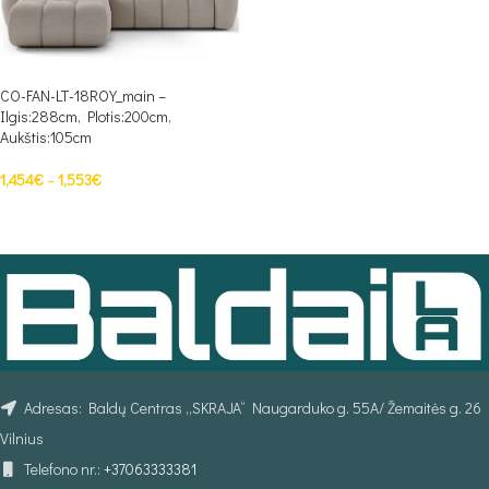
CO-FAN-LT-18ROY_main –
Ilgis:288cm, Plotis:200cm,
Aukštis:105cm
1,454
€
–
1,553
€
PASIRINKTI SAVYBES
Adresas: Baldų Centras „SKRAJA“ Naugarduko g. 55A/ Žemaitės g. 26
Vilnius
Telefono nr.:
+37063333381