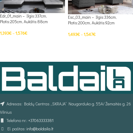
Edr_01_main – Ilgis:337cm,
Esc_03_main – Ilgis:336cm,
Plotis:205cm, Aukštis:88cm
Plotis:200cm, Aukštis:92cm
1,393
€
–
1,576
€
1,493
€
–
1,547
€
PASIRINKTI SAVYBES
PASIRINKTI SAVYBES
Adresas: Baldų Centras „SKRAJA“ Naugarduko g. 55A/ Žemaitės g. 26
Vilnius
Telefono nr.:
+37063333381
El. paštas:
info@baldaila.lt