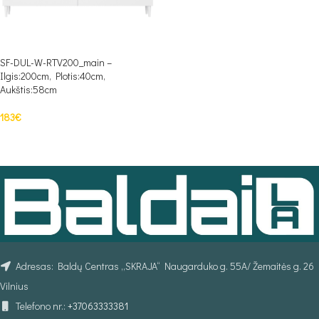
SF-DUL-W-RTV200_main –
Ilgis:200cm, Plotis:40cm,
Aukštis:58cm
183
€
Į KREPŠELĮ
Adresas: Baldų Centras „SKRAJA“ Naugarduko g. 55A/ Žemaitės g. 26
Vilnius
Telefono nr.:
+37063333381