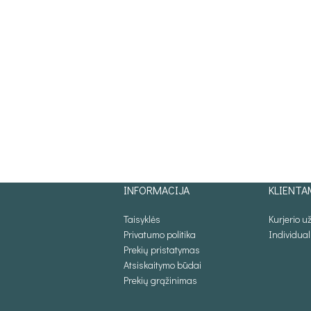
INFORMACIJA
KLIENTA
Taisyklės
Kurjerio 
Privatumo politika
Individua
Prekių pristatymas
Atsiskaitymo būdai
Prekių grąžinimas