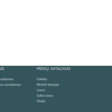
MS
PREKIŲ KATALOGAS
užsakymas
Foteliai
lus užsakymas
Minkšti kampai
Lovos
Sofos lovos
Stalai