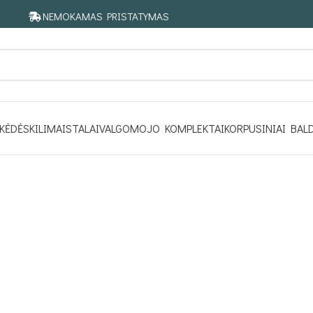
NEMOKAMAS PRISTATYMAS
KĖDĖS
KILIMAI
STALAI
VALGOMOJO KOMPLEKTAI
KORPUSINIAI BAL