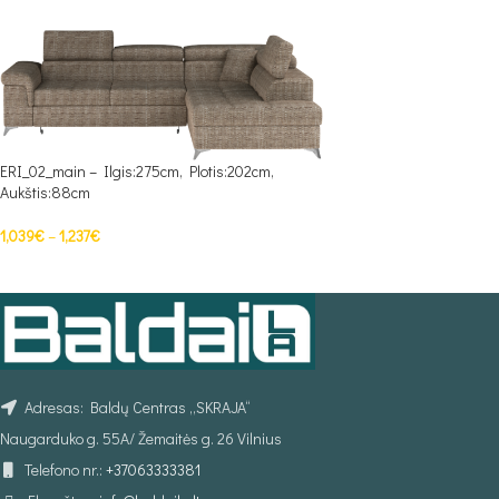
ERI_02_main – Ilgis:275cm, Plotis:202cm,
Aukštis:88cm
1,039
€
–
1,237
€
PASIRINKTI SAVYBES
Adresas: Baldų Centras „SKRAJA“
Naugarduko g. 55A/ Žemaitės g. 26 Vilnius
Telefono nr.:
+37063333381