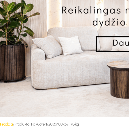
Pradžia
Produkto Pakuotė 1
208x103x67; 78kg