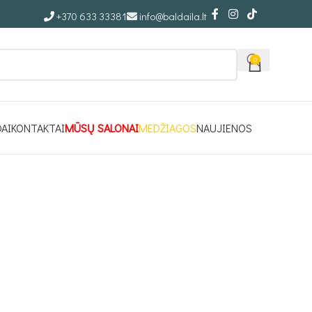
+370 633 33381
info@baldaila.lt
0
DAI
KONTAKTAI
MŪSŲ SALONAI
MEDŽIAGOS
NAUJIENOS