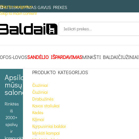
Skip to navigation
ATSISKAITYMAS GAVUS PREKES
Skip to main content
OFOS-LOVOS
SANDĖLIO IŠPARDAVIMAS
MINKŠTI BALDAI
ČIUŽINIAI
PRODUKTO KATEGORIJOS
Apsilankykite
mūsų
Čiužiniai
salone
Čiužiniai
Drabužinės
Rinkitės
Kavos staliukai
iš
Kėdės
2000+
Kilimai
spalvų
Korpusiniai baldai
ir
Minkšti kampai
koreguokite