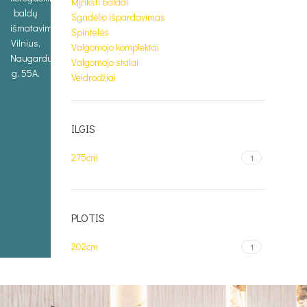
Minkšti baldai
baldų
Sandėlio išpardavimas
išmatavimus.
Spintelės
Vilnius,
Valgomojo komplektai
Naugarduko
Valgomojo stalai
g. 55A.
Veidrodžiai
ILGIS
275cm
1
PLOTIS
202cm
1