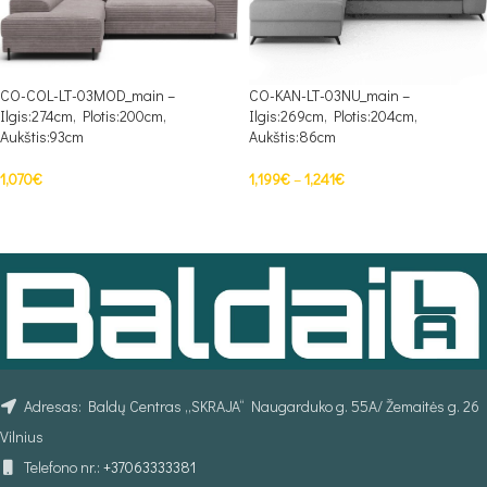
CO-COL-LT-03MOD_main –
CO-KAN-LT-03NU_main –
Ilgis:274cm, Plotis:200cm,
Ilgis:269cm, Plotis:204cm,
Aukštis:93cm
Aukštis:86cm
1,070
€
1,199
€
–
1,241
€
PASIRINKTI SAVYBES
PASIRINKTI SAVYBES
Adresas: Baldų Centras „SKRAJA“ Naugarduko g. 55A/ Žemaitės g. 26
Vilnius
Telefono nr.:
+37063333381