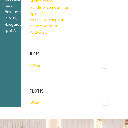
Minkšti baldai
baldų
Sandėlio išpardavimas
išmatavimus.
Spintelės
Vilnius,
Valgomojo komplektai
Naugarduko
Valgomojo stalai
g. 55A.
Veidrodžiai
ILGIS
212cm
1
PLOTIS
65cm
1