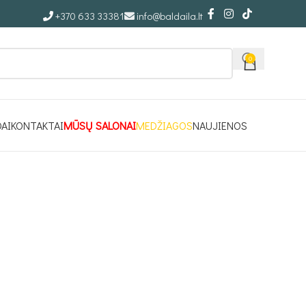
+370 633 33381
info@baldaila.lt
0
DAI
KONTAKTAI
MŪSŲ SALONAI
MEDŽIAGOS
NAUJIENOS