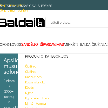
Skip to navigation
ATSISKAITYMAS GAVUS PREKES
Skip to main content
OFOS-LOVOS
SANDĖLIO IŠPARDAVIMAS
MINKŠTI BALDAI
ČIUŽINIAI
PRODUKTO KATEGORIJOS
Apsilankykite
mūsų
Čiužiniai
salone
Čiužiniai
Drabužinės
Rinkitės
Kavos staliukai
iš
Kėdės
2000+
Kilimai
spalvų
Korpusiniai baldai
ir
Minkšti kampai
koreguokite