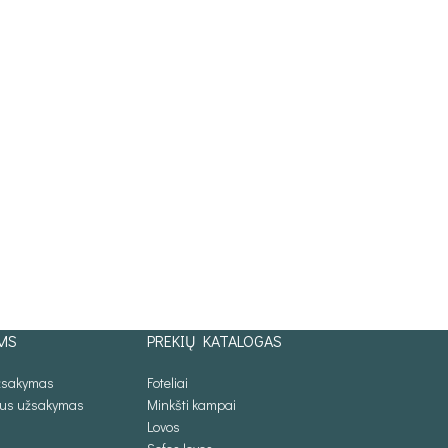
MS
PREKIŲ KATALOGAS
užsakymas
Foteliai
lus užsakymas
Minkšti kampai
Lovos