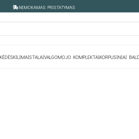
NEMOKAMAS PRISTATYMAS
KĖDĖS
KILIMAI
STALAI
VALGOMOJO KOMPLEKTAI
KORPUSINIAI BAL