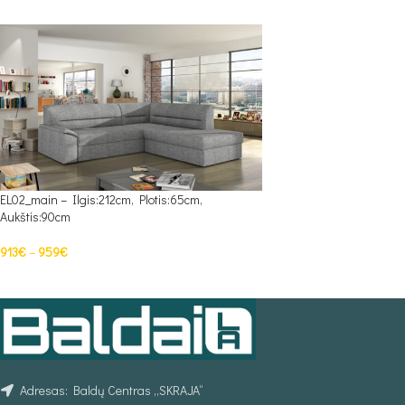
EL02_main – Ilgis:212cm, Plotis:65cm,
Aukštis:90cm
913
€
–
959
€
PASIRINKTI SAVYBES
Adresas: Baldų Centras „SKRAJA“