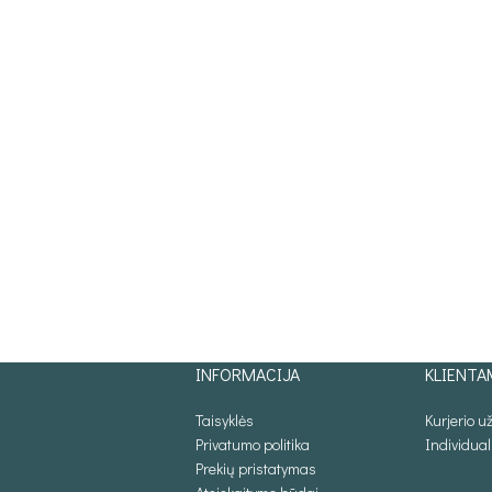
INFORMACIJA
KLIENTA
Taisyklės
Kurjerio 
Privatumo politika
Individua
Prekių pristatymas