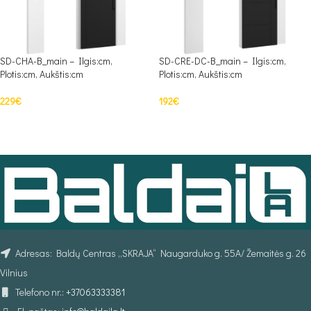
SD-CHA-B_main – Ilgis:cm,
SD-CRE-DC-B_main – Ilgis:cm,
Plotis:cm, Aukštis:cm
Plotis:cm, Aukštis:cm
229
€
192
€
PASIRINKTI SAVYBES
Į KREPŠELĮ
Adresas: Baldų Centras „SKRAJA“ Naugarduko g. 55A/ Žemaitės g. 26
Vilnius
Telefono nr.:
+37063333381