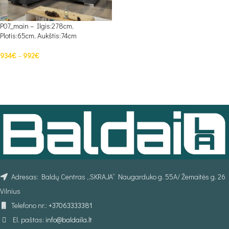
P07_main – Ilgis:278cm,
Plotis:65cm, Aukštis:74cm
934
€
–
992
€
PASIRINKTI SAVYBES
Adresas: Baldų Centras „SKRAJA“ Naugarduko g. 55A/ Žemaitės g. 26
Vilnius
Telefono nr.:
+37063333381
El. paštas:
info@baldaila.lt