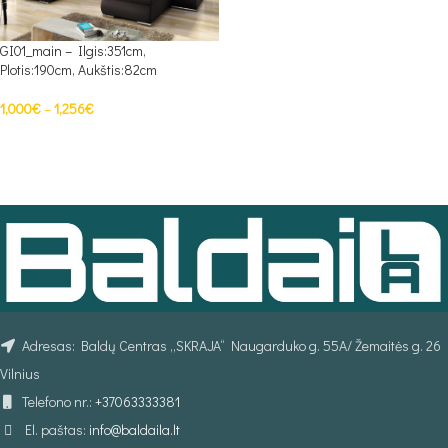
GI01_main – Ilgis:351cm,
Plotis:190cm, Aukštis:82cm
1,000
€
–
1,256
€
PASIRINKTI SAVYBES
Adresas: Baldų Centras „SKRAJA“ Naugarduko g. 55A/ Žemaitės g. 26
Vilnius
Telefono nr.:
+37063333381
El. paštas:
info@baldaila.lt