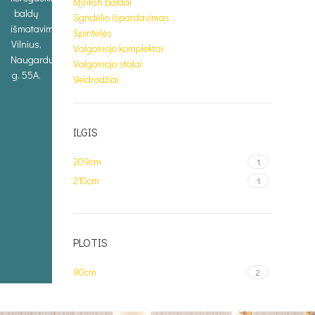
Minkšti baldai
baldų
Sandėlio išpardavimas
išmatavimus.
Spintelės
Vilnius,
Valgomojo komplektai
Naugarduko
Valgomojo stalai
g. 55A.
Veidrodžiai
ILGIS
209cm
1
210cm
1
PLOTIS
90cm
2