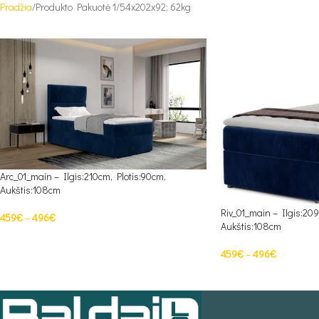
Pradžia
Produkto Pakuotė 1
54x202x92; 62kg
Arc_01_main – Ilgis:210cm, Plotis:90cm,
Aukštis:108cm
Riv_01_main – Ilgis:209
459
€
–
496
€
Aukštis:108cm
PASIRINKTI SAVYBES
459
€
–
496
€
PASIRINKTI SAVYBES