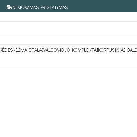
NEMOKAMAS PRISTATYMAS
KĖDĖS
KILIMAI
STALAI
VALGOMOJO KOMPLEKTAI
KORPUSINIAI BAL