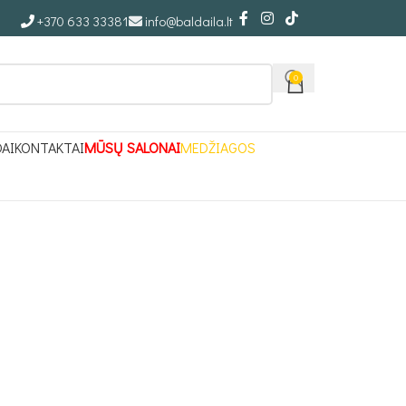
+370 633 33381
info@baldaila.lt
0
DAI
KONTAKTAI
MŪSŲ SALONAI
MEDŽIAGOS