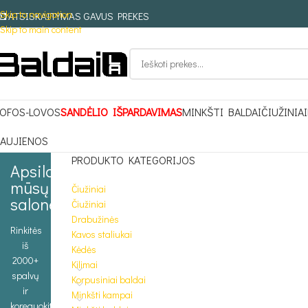
Skip to navigation
ATSISKAITYMAS GAVUS PREKES
Skip to main content
OFOS-LOVOS
SANDĖLIO IŠPARDAVIMAS
MINKŠTI BALDAI
ČIUŽINIAI
AUJIENOS
PRODUKTO KATEGORIJOS
Apsilankykite
mūsų
Čiužiniai
salone
Čiužiniai
Drabužinės
Rinkitės
Kavos staliukai
iš
Kėdės
2000+
Kilimai
spalvų
Korpusiniai baldai
ir
Minkšti kampai
koreguokite