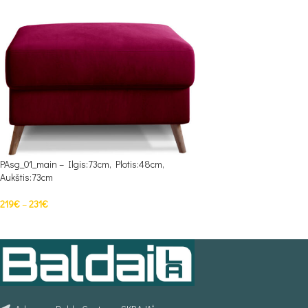
PAsg_01_main – Ilgis:73cm, Plotis:48cm,
Aukštis:73cm
219
€
–
231
€
PASIRINKTI SAVYBES