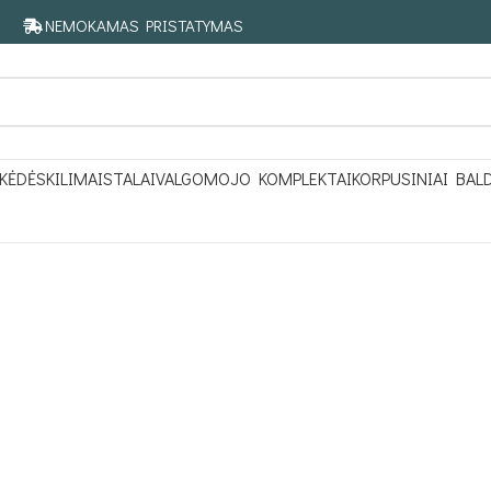
NEMOKAMAS PRISTATYMAS
KĖDĖS
KILIMAI
STALAI
VALGOMOJO KOMPLEKTAI
KORPUSINIAI BAL