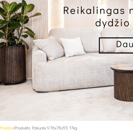
Pradžia
Produkto Pakuotė 1
78x78x55; 17kg