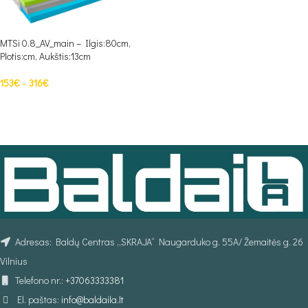
MTSi 0.8_AV_main – Ilgis:80cm,
Plotis:cm, Aukštis:13cm
153
€
–
316
€
PASIRINKTI SAVYBES
Adresas: Baldų Centras „SKRAJA“ Naugarduko g. 55A/ Žemaitės g. 26
Vilnius
Telefono nr.:
+37063333381
El. paštas:
info@baldaila.lt