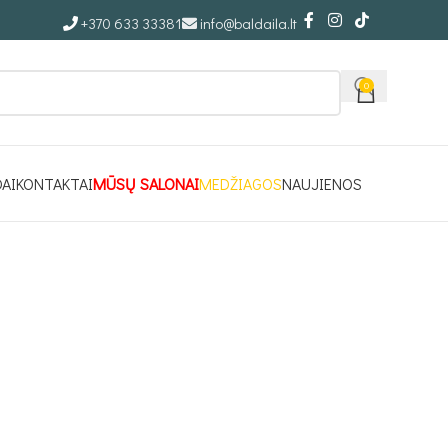
+370 633 33381
info@baldaila.lt
0
DAI
KONTAKTAI
MŪSŲ SALONAI
MEDŽIAGOS
NAUJIENOS