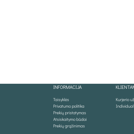
INFORMACIJA
KLIENTA
Taisyklės
Kurjerio 
Privatumo politika
Individua
Prekių pristatymas
Atsiskaitymo būdai
Prekių grąžinimas