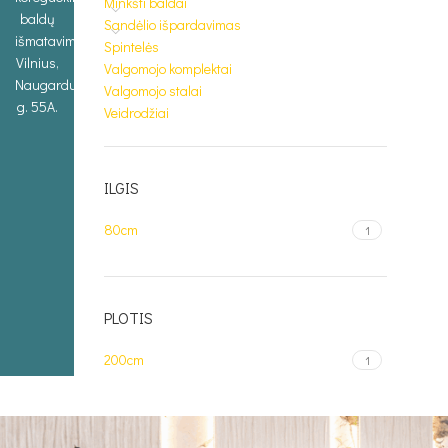
Minkšti baldai
baldų
Sandėlio išpardavimas
išmatavimus.
Spintelės
Vilnius,
Valgomojo komplektai
Naugarduko
Valgomojo stalai
g. 55A.
Veidrodžiai
ILGIS
80cm
1
PLOTIS
200cm
1