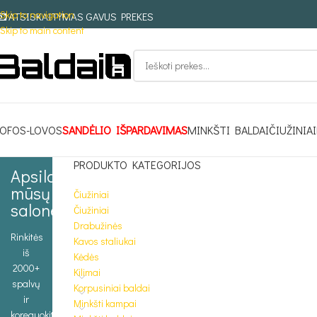
Skip to navigation
ATSISKAITYMAS GAVUS PREKES
Skip to main content
OFOS-LOVOS
SANDĖLIO IŠPARDAVIMAS
MINKŠTI BALDAI
ČIUŽINIAI
PRODUKTO KATEGORIJOS
Apsilankykite
mūsų
Čiužiniai
salone
Čiužiniai
Drabužinės
Rinkitės
Kavos staliukai
iš
Kėdės
2000+
Kilimai
spalvų
Korpusiniai baldai
ir
Minkšti kampai
koreguokite