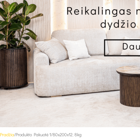
Pradžia
Produkto Pakuotė 1
80x200x12; 8kg