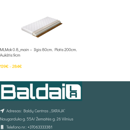
MLMok 0.8_main – Ilgis:80cm, Plotis:200cm,
Aukštis:9cm
139
€
–
284
€
PASIRINKTI SAVYBES
Adresas: Baldų Centras „SKRAJA“
Naugarduko g. 55A/ Žemaitės g. 26 Vilnius
Telefono nr.:
+37063333381