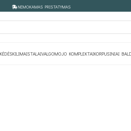
NEMOKAMAS PRISTATYMAS
KĖDĖS
KILIMAI
STALAI
VALGOMOJO KOMPLEKTAI
KORPUSINIAI BAL