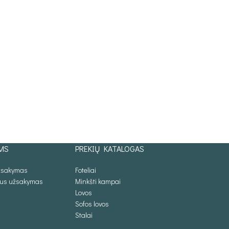
MS
PREKIŲ KATALOGAS
užsakymas
Foteliai
lus užsakymas
Minkšti kampai
Lovos
Sofos lovos
Stalai