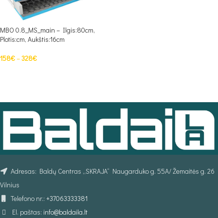
MBO 0.8_MS_main – Ilgis:80cm,
Plotis:cm, Aukštis:16cm
158
€
–
328
€
PASIRINKTI SAVYBES
Adresas: Baldų Centras „SKRAJA“ Naugarduko g. 55A/ Žemaitės g. 26
Vilnius
Telefono nr.:
+37063333381
El. paštas:
info@baldaila.lt