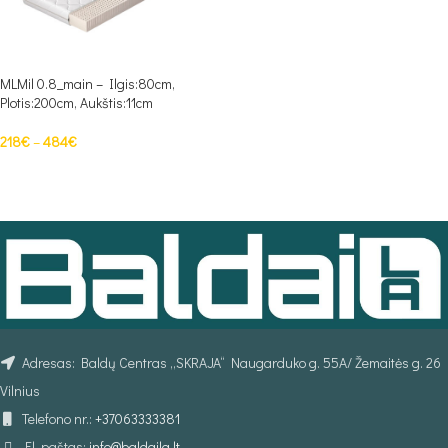
MLMil 0.8_main – Ilgis:80cm,
Plotis:200cm, Aukštis:11cm
218
€
–
484
€
PASIRINKTI SAVYBES
Adresas: Baldų Centras „SKRAJA“ Naugarduko g. 55A/ Žemaitės g. 26
Vilnius
Telefono nr.:
+37063333381
El. paštas:
info@baldaila.lt