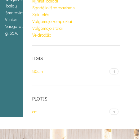
Minkšti baldai
baldų
Sandėlio išpardavimas
išmatavimus.
Spintelės
Vilnius,
Valgomojo komplektai
Naugarduko
Valgomojo stalai
g. 55A.
Veidrodžiai
ILGIS
80cm
1
PLOTIS
cm
1