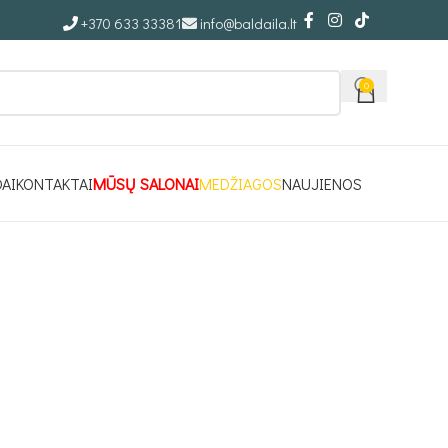
+370 633 33381
info@baldaila.lt
0
DAI
KONTAKTAI
MŪSŲ SALONAI
MEDŽIAGOS
NAUJIENOS