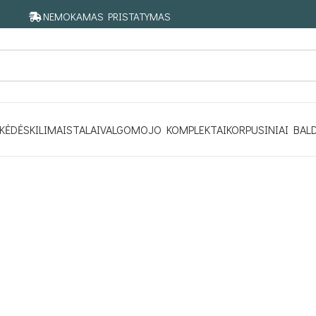
NEMOKAMAS PRISTATYMAS
KĖDĖS
KILIMAI
STALAI
VALGOMOJO KOMPLEKTAI
KORPUSINIAI BAL