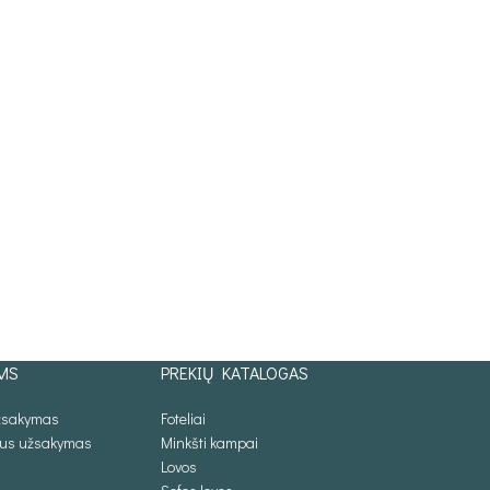
MS
PREKIŲ KATALOGAS
užsakymas
Foteliai
lus užsakymas
Minkšti kampai
Lovos