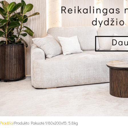
Pradžia
Produkto Pakuotė 1
80x200x15; 5,8kg