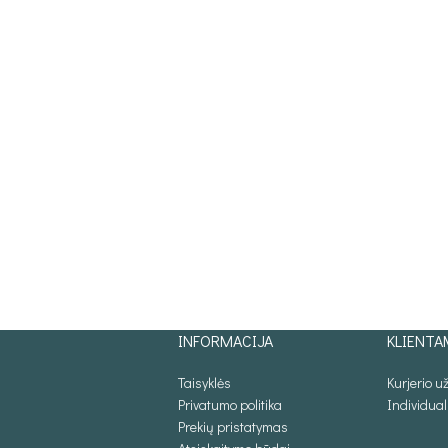
INFORMACIJA
KLIENTA
Taisyklės
Kurjerio 
Privatumo politika
Individua
Prekių pristatymas