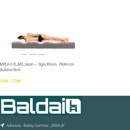
MPLA 0.8_MS_main – Ilgis:80cm, Plotis:cm,
Aukštis:9cm
134
€
–
276
€
PASIRINKTI SAVYBES
Adresas: Baldų Centras „SKRAJA“