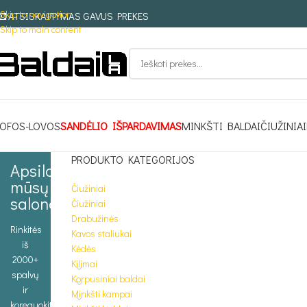
Skip to navigation
ATSISKAITYMAS GAVUS PREKES
Skip to main content
OFOS-LOVOS
SANDĖLIO IŠPARDAVIMAS
MINKŠTI BALDAI
ČIUŽINIAI
PRODUKTO KATEGORIJOS
Apsilankykite
mūsų
Čiužiniai
salone
Čiužiniai
Drabužinės
Rinkitės
Kavos staliukai
iš
Kėdės
2000+
Kilimai
spalvų
Korpusiniai baldai
ir
Minkšti kampai
koreguokite