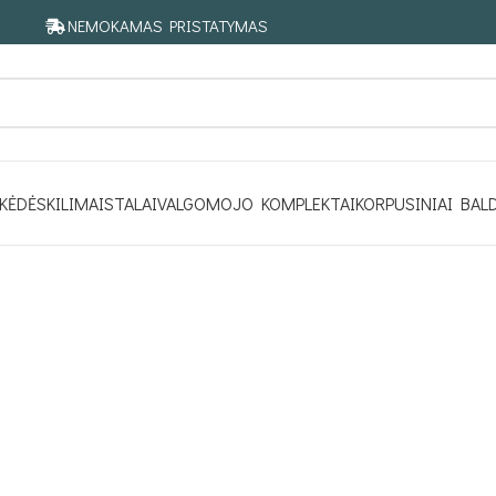
NEMOKAMAS PRISTATYMAS
KĖDĖS
KILIMAI
STALAI
VALGOMOJO KOMPLEKTAI
KORPUSINIAI BAL