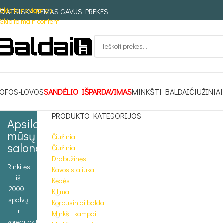
Skip to navigation
ATSISKAITYMAS GAVUS PREKES
Skip to main content
OFOS-LOVOS
SANDĖLIO IŠPARDAVIMAS
MINKŠTI BALDAI
ČIUŽINIAI
PRODUKTO KATEGORIJOS
Apsilankykite
mūsų
Čiužiniai
salone
Čiužiniai
Drabužinės
Rinkitės
Kavos staliukai
iš
Kėdės
2000+
Kilimai
spalvų
Korpusiniai baldai
ir
Minkšti kampai
koreguokite