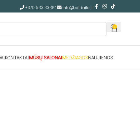
+370 633 33381
info@baldaila.lt
0
DAI
KONTAKTAI
MŪSŲ SALONAI
MEDŽIAGOS
NAUJIENOS