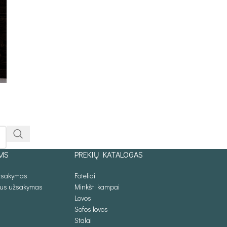
MS
PREKIŲ KATALOGAS
užsakymas
Foteliai
lus užsakymas
Minkšti kampai
Lovos
Sofos lovos
Stalai