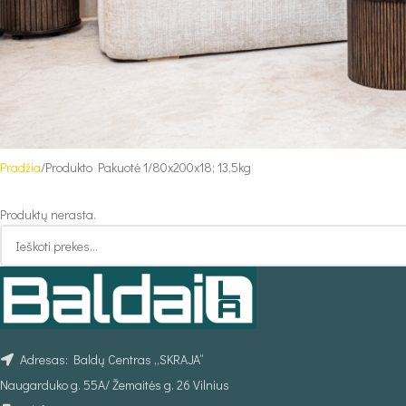
Pradžia
Produkto Pakuotė 1
80x200x18; 13,5kg
Produktų nerasta.
Adresas: Baldų Centras „SKRAJA“
Naugarduko g. 55A/ Žemaitės g. 26 Vilnius