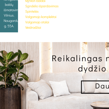
Minkšti baldai
baldų
Sandėlio išpardavimas
išmatavimus.
Spintelės
Vilnius,
Valgomojo komplektai
Naugarduko
Valgomojo stalai
g. 55A.
Veidrodžiai