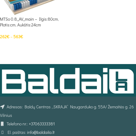
MTSo 0.8_AV_main – Ilgis:80cm,
Plotis:cm, Aukštis:24cm
262
€
–
563
€
PASIRINKTI SAVYBES
Adresas: Baldų Centras „SKRAJA“ Naugarduko g. 55A/ Žemaitės g. 26
Vilnius
Telefono nr.:
+37063333381
El. paštas:
info@baldaila.lt