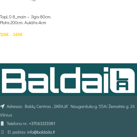
TopL 0.8_main – Ilgis:80cm,
Plotis:200cm, Aukštis:4cm
126
€
–
246
€
PASIRINKTI SAVYBES
Adresas: Baldų Centras „SKRAJA“ Naugarduko g. 55A/ Žemaitės g. 26
Vilnius
Telefono nr.:
+37063333381
El. paštas:
info@baldaila.lt