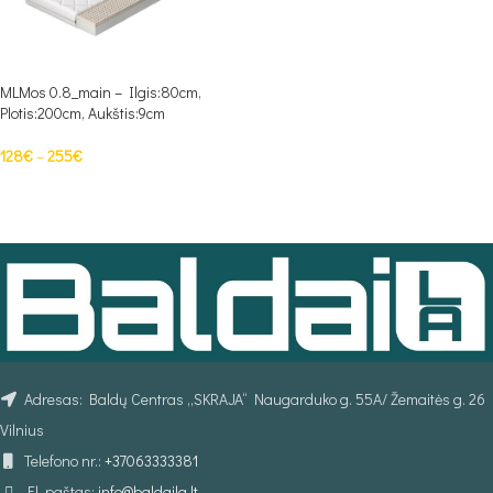
MLMos 0.8_main – Ilgis:80cm,
Plotis:200cm, Aukštis:9cm
128
€
–
255
€
PASIRINKTI SAVYBES
Adresas: Baldų Centras „SKRAJA“ Naugarduko g. 55A/ Žemaitės g. 26
Vilnius
Telefono nr.:
+37063333381
El. paštas:
info@baldaila.lt