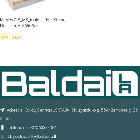
MLMos 0.8_MS_main – Ilgis:80cm,
Plotis:cm, Aukštis:9cm
151
€
–
314
€
PASIRINKTI SAVYBES
Adresas: Baldų Centras „SKRAJA“ Naugarduko g. 55A/ Žemaitės g. 26
Vilnius
Telefono nr.:
+37063333381
El. paštas:
info@baldaila.lt