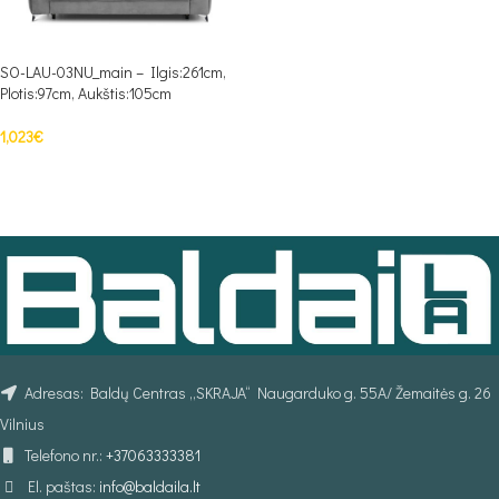
SO-LAU-03NU_main – Ilgis:261cm,
Plotis:97cm, Aukštis:105cm
1,023
€
PASIRINKTI SAVYBES
Adresas: Baldų Centras „SKRAJA“ Naugarduko g. 55A/ Žemaitės g. 26
Vilnius
Telefono nr.:
+37063333381
El. paštas:
info@baldaila.lt