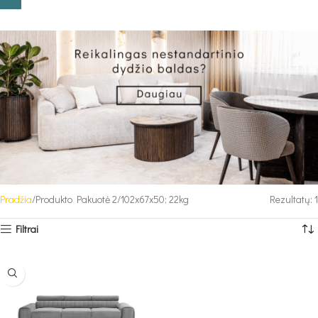
Pradžia
Produkto Pakuotė 2
102x67x50; 22kg
Rezultatų: 1
Filtrai