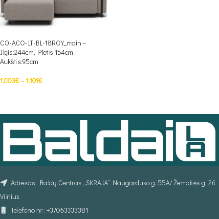
CO-ACO-LT-BL-18ROY_main –
Ilgis:244cm, Plotis:154cm,
Aukštis:95cm
1,003
€
–
1,101
€
PASIRINKTI SAVYBES
Adresas: Baldų Centras „SKRAJA“ Naugarduko g. 55A/ Žemaitės g. 26
Vilnius
Telefono nr.:
+37063333381