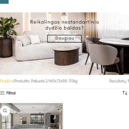
Pradžia
Produkto Pakuotė 2
143x73x98; 55kg
Rezultatų: 1
Filtrai