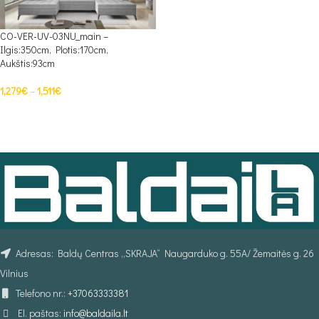
CO-VER-UV-03NU_main –
Ilgis:350cm, Plotis:170cm,
Aukštis:93cm
1,279
€
–
1,511
€
PASIRINKTI SAVYBES
Adresas: Baldų Centras „SKRAJA“ Naugarduko g. 55A/ Žemaitės g. 26
Vilnius
Telefono nr.:
+37063333381
El. paštas:
info@baldaila.lt