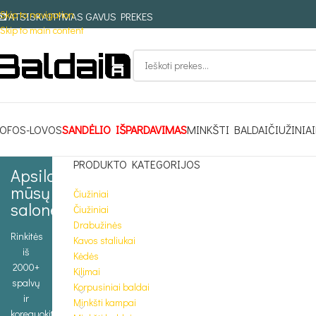
Skip to navigation
ATSISKAITYMAS GAVUS PREKES
Skip to main content
OFOS-LOVOS
SANDĖLIO IŠPARDAVIMAS
MINKŠTI BALDAI
ČIUŽINIAI
PRODUKTO KATEGORIJOS
Apsilankykite
mūsų
Čiužiniai
salone
Čiužiniai
Drabužinės
Rinkitės
Kavos staliukai
iš
Kėdės
2000+
Kilimai
spalvų
Korpusiniai baldai
ir
Minkšti kampai
koreguokite