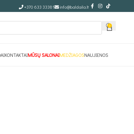
+370 633 33381
info@baldaila.lt
0
DAI
KONTAKTAI
MŪSŲ SALONAI
MEDŽIAGOS
NAUJIENOS