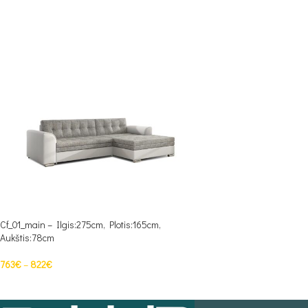
Cf_01_main – Ilgis:275cm, Plotis:165cm,
Aukštis:78cm
763
€
–
822
€
PASIRINKTI SAVYBES