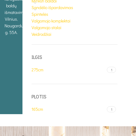
Minkšti baldai
baldų
Sandėlio išpardavimas
išmatavimus.
Spintelės
Vilnius,
Valgomojo komplektai
Naugarduko
Valgomojo stalai
g. 55A.
Veidrodžiai
ILGIS
275cm
1
PLOTIS
165cm
1