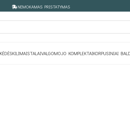
NEMOKAMAS PRISTATYMAS
KĖDĖS
KILIMAI
STALAI
VALGOMOJO KOMPLEKTAI
KORPUSINIAI BAL