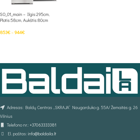
SO_01_main – Ilgis:295cm,
Plotis:58cm, Aukštis:80cm
853
€
–
944
€
PASIRINKTI SAVYBES
Adresas: Baldų Centras „SKRAJA“ Naugarduko g. 55A/ Žemaitės g. 26
Vilnius
Telefono nr.:
+37063333381
El. paštas:
info@baldaila.lt