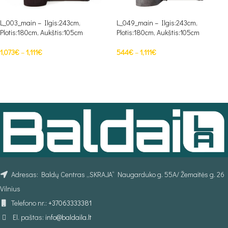
L_003_main – Ilgis:243cm,
L_049_main – Ilgis:243cm,
Plotis:180cm, Aukštis:105cm
Plotis:180cm, Aukštis:105cm
1,073
€
–
1,111
€
544
€
–
1,111
€
PASIRINKTI SAVYBES
PASIRINKTI SAVYBES
Adresas: Baldų Centras „SKRAJA“ Naugarduko g. 55A/ Žemaitės g. 26
Vilnius
Telefono nr.:
+37063333381
El. paštas:
info@baldaila.lt