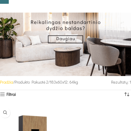
Pradžia
Produkto Pakuotė 2
183x60x12; 64kg
Rezultatų: 1
Filtrai