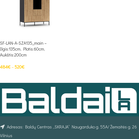
SF-LAN-A-SZA135_main –
Ilgis:135cm, Plotis:60cm,
Aukštis:200cm
484
€
–
520
€
PASIRINKTI SAVYBES
Adresas: Baldų Centras „SKRAJA“ Naugarduko g. 55A/ Žemaitės g. 26
Vilnius