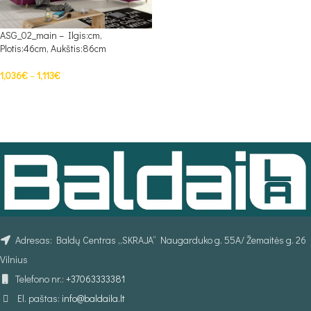
ASG_02_main – Ilgis:cm,
Plotis:46cm, Aukštis:86cm
1,036
€
–
1,113
€
PASIRINKTI SAVYBES
Adresas: Baldų Centras „SKRAJA“ Naugarduko g. 55A/ Žemaitės g. 26
Vilnius
Telefono nr.:
+37063333381
El. paštas:
info@baldaila.lt