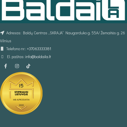
Adresas: Baldų Centras „SKRAJA“ Naugarduko g. 55A/ Žemaitės g. 26
Vilnius
Telefono nr.:
+37063333381
El. paštas:
info@baldaila.lt