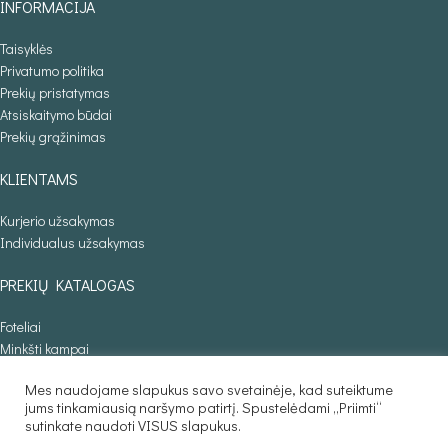
INFORMACIJA
Taisyklės
Privatumo politika
Prekių pristatymas
Atsiskaitymo būdai
Prekių grąžinimas
KLIENTAMS
Kurjerio užsakymas
Individualus užsakymas
PREKIŲ KATALOGAS
Foteliai
Minkšti kampai
Lovos
Mes naudojame slapukus savo svetainėje, kad suteiktume
Sofos lovos
jums tinkamiausią naršymo patirtį. Spustelėdami „Priimti“
Stalai
sutinkate naudoti VISUS slapukus.
Baldaila.lt © 2025