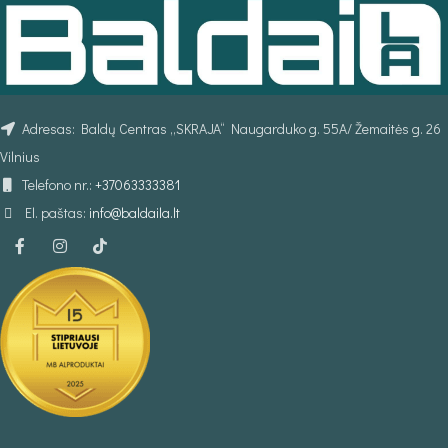
Adresas: Baldų Centras „SKRAJA“ Naugarduko g. 55A/ Žemaitės g. 26
Vilnius
Telefono nr.:
+37063333381
El. paštas:
info@baldaila.lt