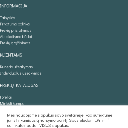
INFORMACIJA
Taisyklės
Privatumo politika
Prekių pristatymas
Atsiskaitymo būdai
Prekių grąžinimas
KLIENTAMS
Kurjerio užsakymas
Individualus užsakymas
PREKIŲ KATALOGAS
Foteliai
Minkšti kampai
Lovos
Mes naudojame slapukus savo svetainėje, kad suteiktume
Sofos lovos
jums tinkamiausią naršymo patirtį. Spustelėdami „Priimti“
Stalai
sutinkate naudoti VISUS slapukus.