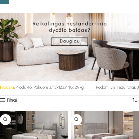
Pradžia
Produkto Pakuotė 3
13x123x148; 29kg
Rodomi visi rezultatai: 3
Filtrai