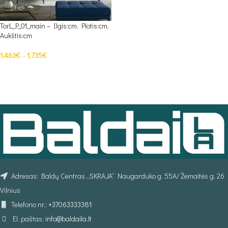
TorL_P_01_main – Ilgis:cm, Plotis:cm,
Aukštis:cm
1,463
€
–
1,735
€
PASIRINKTI SAVYBES
Adresas: Baldų Centras „SKRAJA“ Naugarduko g. 55A/ Žemaitės g. 26
Vilnius
Telefono nr.:
+37063333381
El. paštas:
info@baldaila.lt