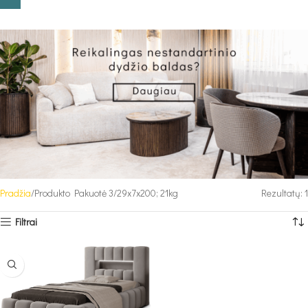
Pradžia
Produkto Pakuotė 3
29x7x200; 21kg
Rezultatų: 1
Filtrai