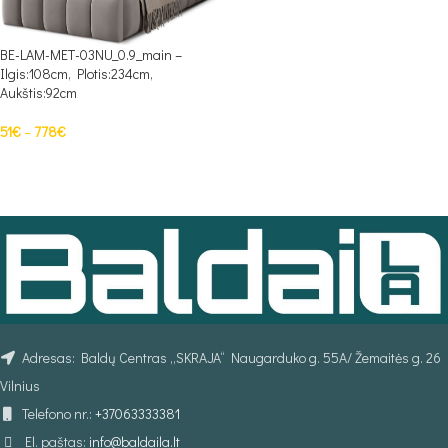
BE-LAM-MET-03NU_0.9_main –
Ilgis:108cm, Plotis:234cm,
Aukštis:92cm
51
€
–
778
€
PASIRINKTI SAVYBES
Adresas: Baldų Centras „SKRAJA“ Naugarduko g. 55A/ Žemaitės g. 26
Vilnius
Telefono nr.:
+37063333381
El. paštas:
info@baldaila.lt