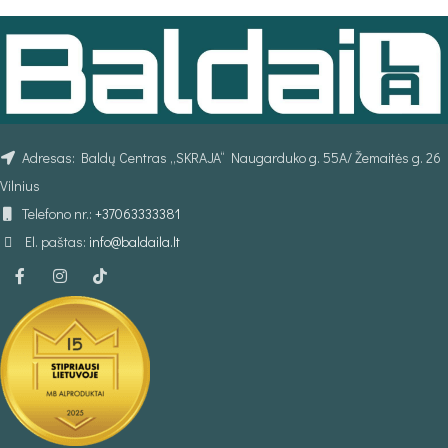
Adresas: Baldų Centras „SKRAJA“ Naugarduko g. 55A/ Žemaitės g. 26
Vilnius
Telefono nr.:
+37063333381
El. paštas:
info@baldaila.lt