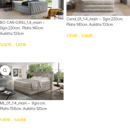
Cand_01_1.4_main – Ilgis:220cm,
BO-CAN-03NU_1.4_main –
Plotis:140cm, Aukštis:133cm
Ilgis:220cm, Plotis:140cm,
Aukštis:133cm
1,104
€
–
1,342
€
1,047
€
–
1,431
€
PASIRINKTI SAVYBES
PASIRINKTI SAVYBES
ML_01_1.4_main – Ilgis:cm,
Plotis:158cm, Aukštis:120cm
1,181
€
–
1,638
€
PASIRINKTI SAVYBES