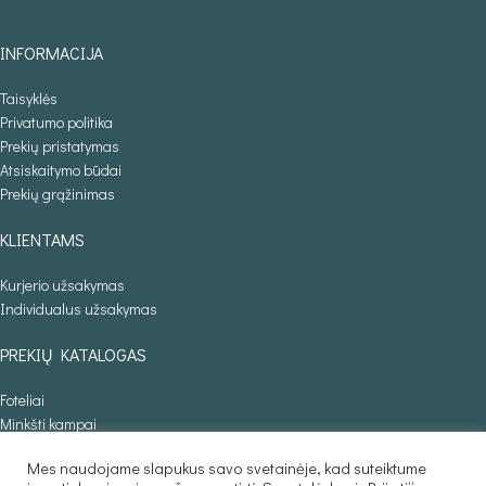
INFORMACIJA
Taisyklės
Privatumo politika
Prekių pristatymas
Atsiskaitymo būdai
Prekių grąžinimas
KLIENTAMS
Kurjerio užsakymas
Individualus užsakymas
PREKIŲ KATALOGAS
Foteliai
Minkšti kampai
Lovos
Mes naudojame slapukus savo svetainėje, kad suteiktume
Sofos lovos