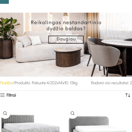
Pradžia
Produkto Pakuotė 4
202x14x10; 13kg
Rodomi visi rezultatai: 2
Filtrai