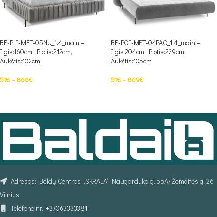
BE-PLI-MET-05NU_1.4_main –
BE-POI-MET-04PAO_1.4_main –
Ilgis:160cm, Plotis:212cm,
Ilgis:204cm, Plotis:229cm,
Aukštis:102cm
Aukštis:105cm
51
€
–
866
€
51
€
–
869
€
PASIRINKTI SAVYBES
PASIRINKTI SAVYBES
Adresas: Baldų Centras „SKRAJA“ Naugarduko g. 55A/ Žemaitės g. 26
Vilnius
Telefono nr.:
+37063333381