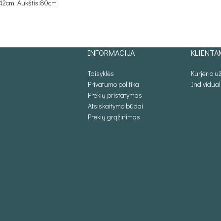
42cm, Aukštis:80cm
INFORMACIJA
KLIENTA
Taisyklės
Kurjerio 
Privatumo politika
Individua
Prekių pristatymas
Atsiskaitymo būdai
Prekių grąžinimas