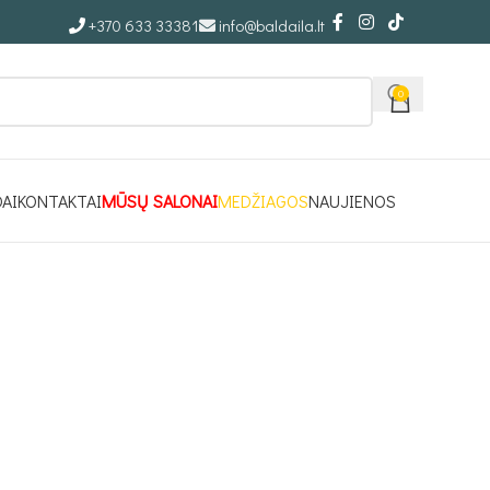
+370 633 33381
info@baldaila.lt
0
DAI
KONTAKTAI
MŪSŲ SALONAI
MEDŽIAGOS
NAUJIENOS