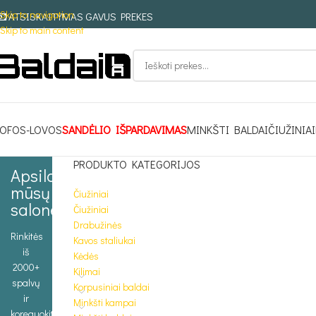
Skip to navigation
ATSISKAITYMAS GAVUS PREKES
Skip to main content
OFOS-LOVOS
SANDĖLIO IŠPARDAVIMAS
MINKŠTI BALDAI
ČIUŽINIAI
PRODUKTO KATEGORIJOS
Apsilankykite
mūsų
Čiužiniai
salone
Čiužiniai
Drabužinės
Rinkitės
Kavos staliukai
iš
Kėdės
2000+
Kilimai
spalvų
Korpusiniai baldai
ir
Minkšti kampai
koreguokite