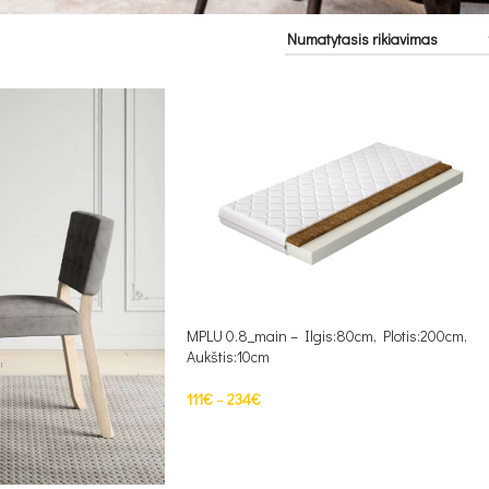
MPLU 0.8_main – Ilgis:80cm, Plotis:200cm,
Aukštis:10cm
111
€
–
234
€
PASIRINKTI SAVYBES