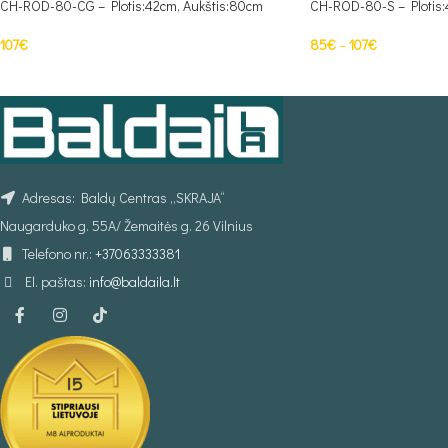
CH-ROD-80-CG – Plotis:42cm, Aukštis:80cm
CH-ROD-80-S – Plotis:
107
€
85
€
–
107
€
Į KREPŠELĮ
PASIRINKTI SAVYBES
Adresas: Baldų Centras „SKRAJA“
Naugarduko g. 55A/ Žemaitės g. 26 Vilnius
Telefono nr.:
+37063333381
El. paštas:
info@baldaila.lt