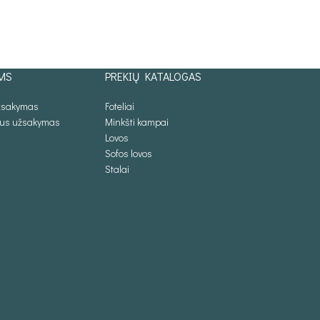
MS
PREKIŲ KATALOGAS
užsakymas
Foteliai
lus užsakymas
Minkšti kampai
Lovos
Sofos lovos
Stalai