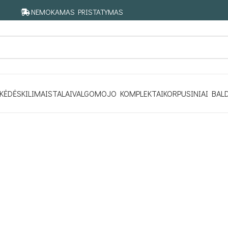
NEMOKAMAS PRISTATYMAS
KĖDĖS
KILIMAI
STALAI
VALGOMOJO KOMPLEKTAI
KORPUSINIAI BAL