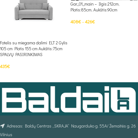
Gar_01_main – Ilgis:212cm,
Plotis:85cm, Aukštis:90cm
408
€
–
426
€
PASIRINKTI SAVYBES
Fotelis su miegama dalimi ELT 2 Gylis
105 cm Plotis 155 cm Aukštis:75cm
SPALVŲ PASIRINKIMAS
435
€
PASIRINKTI SAVYBES
Adresas: Baldų Centras „SKRAJA“ Naugarduko g. 55A/ Žemaitės g. 26
Vilnius