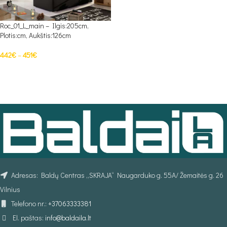
Roc_01_L_main – Ilgis:205cm,
Plotis:cm, Aukštis:126cm
442
€
–
451
€
PASIRINKTI SAVYBES
Adresas: Baldų Centras „SKRAJA“ Naugarduko g. 55A/ Žemaitės g. 26
Vilnius
Telefono nr.:
+37063333381
El. paštas:
info@baldaila.lt