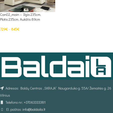
Can02_main – Ilgis:235cm,
Plotis:235cm, Aukštis:89cm
729
€
–
845
€
PASIRINKTI SAVYBES
Adresas: Baldų Centras „SKRAJA“ Naugarduko g. 55A/ Žemaitės g. 26
Vilnius
Telefono nr.:
+37063333381
El. paštas:
info@baldaila.lt