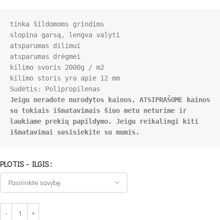
tinka šildomoms grindims

slopina garsą, lengva valyti

atsparumas dilimui

atsparumas drėgmei

kilimo svoris 2000g / m2

Jeigu neradote nurodytos kainos, ATSIPRAŠOME kainos 
su tokiais išmatavimais šiuo metu neturime ir 
laukiame prekių papildymo. Jeigu reikalingi kiti 
išmatavimai susisiekite su mumis.
PLOTIS - ILGIS