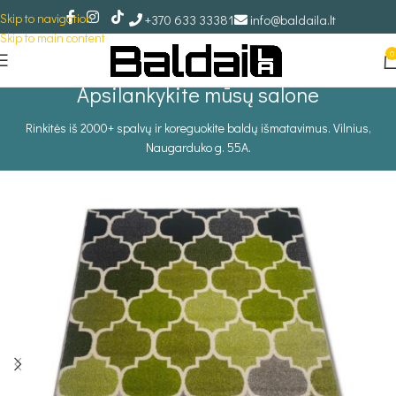
Skip to navigation
+370 633 33381
info@baldaila.lt
Skip to main content
0
Apsilankykite mūsų salone
Rinkitės iš 2000+ spalvų ir koreguokite baldų išmatavimus. Vilnius,
Naugarduko g. 55A.