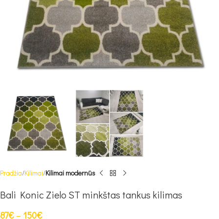
Pradžia
Kilimai
Kilimai modernūs
Bali Konic Zielo ST minkštas tankus kilimas
87
€
–
150
€