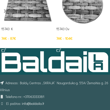
15743 K
15743 Ov
74
€
–
87
€
74
€
–
104
€
PASIRINKTI SAVYBES
PASIRINKTI SAVYBES
Adresas: Baldų Centras „SKRAJA“ Naugarduko g. 55A/ Žemaitės g. 26
Vilnius
Telefono nr.:
+37063333381
El. paštas:
info@baldaila.lt