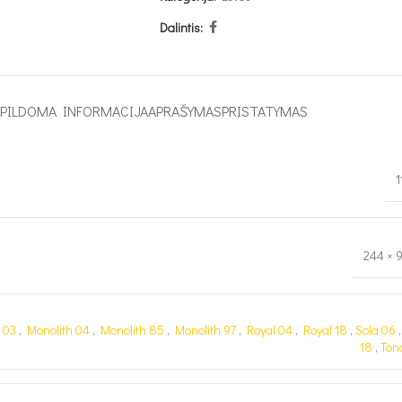
Dalintis:
APILDOMA INFORMACIJA
APRAŠYMAS
PRISTATYMAS
1
244 × 
e 03
,
Monolith 04
,
Monolith 85
,
Monolith 97
,
Royal 04
,
Royal 18
,
Sola 06
18
,
Tona