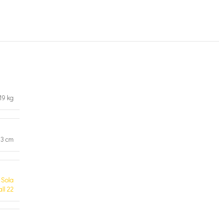
19 kg
93 cm
,
Sola
ll 22