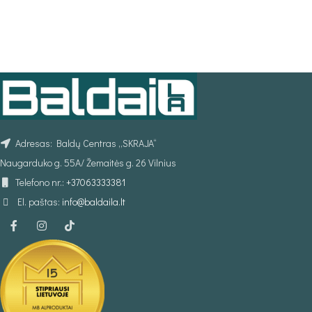
PASIRINKTI SAVYBE
PASIRINKTI SAVYBES
Adresas: Baldų Centras „SKRAJA“
Naugarduko g. 55A/ Žemaitės g. 26 Vilnius
Telefono nr.:
+37063333381
El. paštas:
info@baldaila.lt