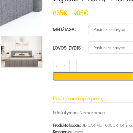
835
€
–
905
€
MEDŽIAGA
LOVOS DYDIS
Pasiteirauti apie prekę
Pristatymas:
Nemokamas
Produkto kodas:
BE-CAR-MET-03COR_1.4_mai
Kategorija:
Lovos