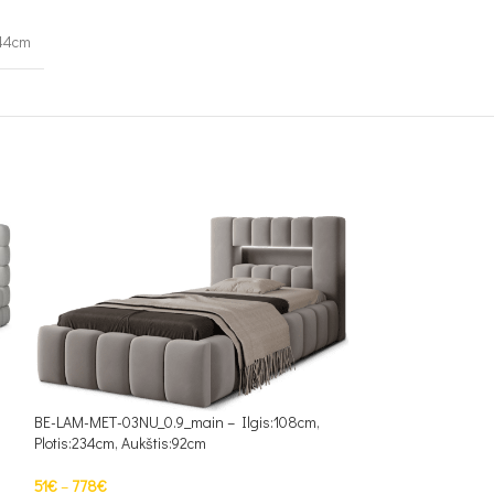
44cm
BEG_01_CO_1.4_mai
BE-LAM-MET-03NU_0.9_main – Ilgis:108cm,
Plotis:220cm, Aukš
Plotis:234cm, Aukštis:92cm
51
€
–
566
€
51
€
–
778
€