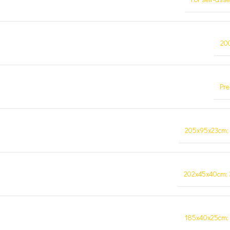
20
Pre
205x95x23cm;
202x45x40cm;
185x40x25cm;