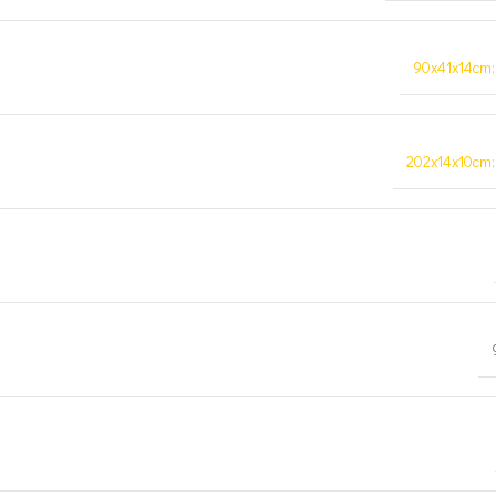
90x41x14cm;
202x14x10cm;