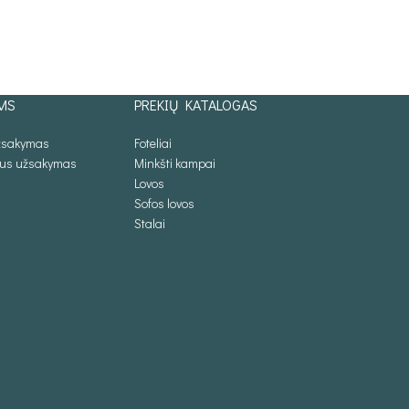
PASIRINKTI SAV
PASIRINKTI SAVYBES
MS
PREKIŲ KATALOGAS
užsakymas
Foteliai
lus užsakymas
Minkšti kampai
Lovos
Sofos lovos
Stalai