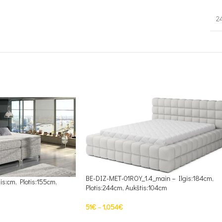
2
BE-DIZ-MET-01ROY_1.4_main – Ilgis:184cm,
is:cm, Plotis:155cm,
Plotis:244cm, Aukštis:104cm
51
€
–
1,054
€
PASIRINKTI SAVYBES