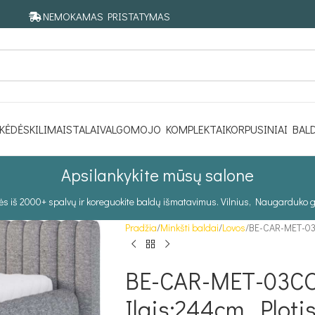
NEMOKAMAS PRISTATYMAS
KĖDĖS
KILIMAI
STALAI
VALGOMOJO KOMPLEKTAI
KORPUSINIAI BAL
Apsilankykite mūsų salone
tės iš 2000+ spalvų ir koreguokite baldų išmatavimus. Vilnius, Naugarduko g
Pradžia
Minkšti baldai
Lovos
BE-CAR-MET-03C
BE-CAR-MET-03CO
Ilgis:244cm, Ploti