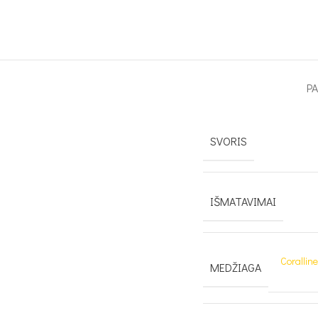
P
SVORIS
IŠMATAVIMAI
Corallin
MEDŽIAGA