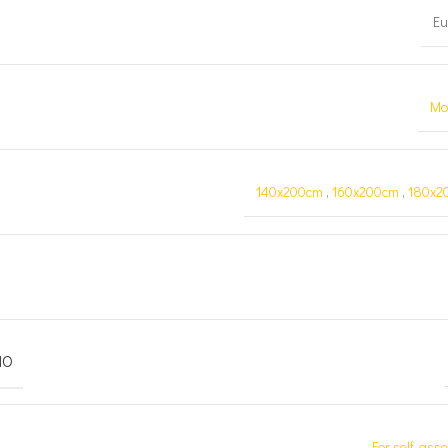
Eu
Mo
140x200cm
,
160x200cm
,
180x2
MO
For self-ass