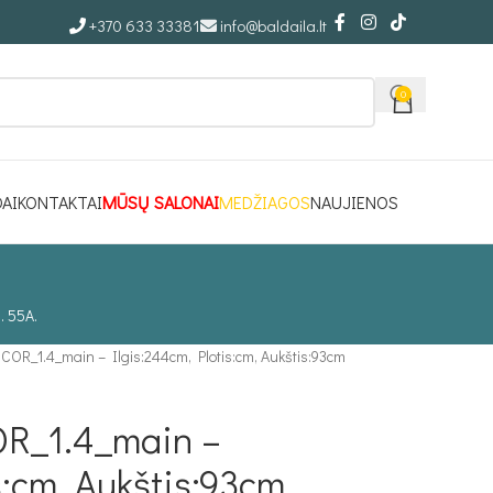
+370 633 33381
info@baldaila.lt
0
DAI
KONTAKTAI
MŪSŲ SALONAI
MEDŽIAGOS
NAUJIENOS
. 55A.
OR_1.4_main – Ilgis:244cm, Plotis:cm, Aukštis:93cm
R_1.4_main –
s:cm, Aukštis:93cm