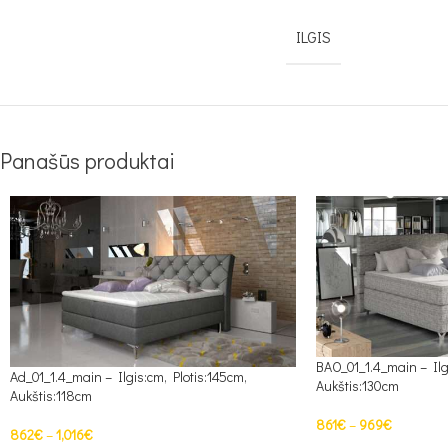
ILGIS
Panašūs produktai
BAO_01_1.4_main – Ilg
Ad_01_1.4_main – Ilgis:cm, Plotis:145cm,
Aukštis:130cm
Aukštis:118cm
861
€
–
969
€
862
€
–
1,016
€