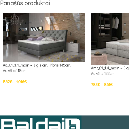
Panašūs produktai
Ad_01_1.4_main – Ilgis:cm, Plotis:145cm,
Amr_01_1.4_main – Ilg
Aukštis:118cm
Aukštis:122cm
862
€
–
1,016
€
783
€
–
861
€
PASIRINKTI SAVYBES
PASIRINKTI SAVYBE