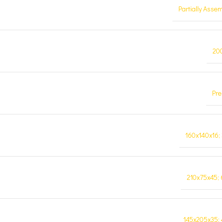
Partially Asse
20
Pre
160x140x16;
210x75x45;
145x205x35;