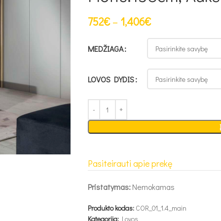
752
€
–
1,406
€
MEDŽIAGA
LOVOS DYDIS
Pasiteirauti apie prekę
Pristatymas:
Nemokamas
Produkto kodas:
COR_01_1.4_main
Kategorija:
Lovos