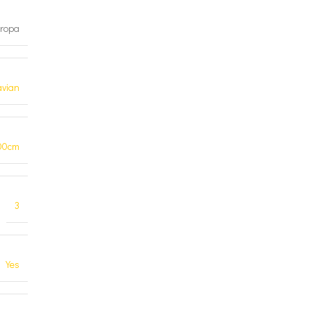
ropa
avian
00cm
3
Yes