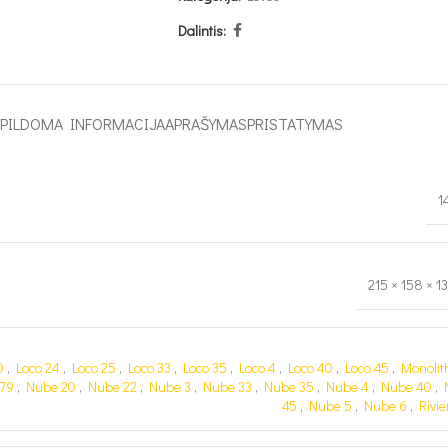
Dalintis:
APILDOMA INFORMACIJA
APRAŠYMAS
PRISTATYMAS
1
215 × 158 × 1
0
,
Loco 24
,
Loco 25
,
Loco 33
,
Loco 35
,
Loco 4
,
Loco 40
,
Loco 45
,
Monolit
 79
,
Nube 20
,
Nube 22
,
Nube 3
,
Nube 33
,
Nube 35
,
Nube 4
,
Nube 40
,
45
,
Nube 5
,
Nube 6
,
Rivie