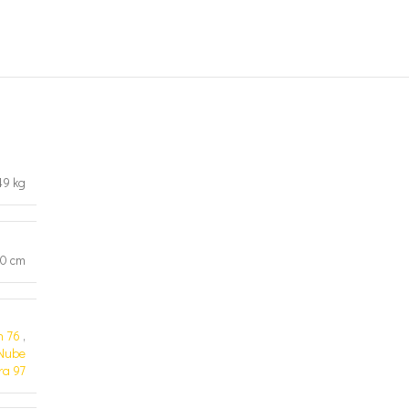
49 kg
30 cm
h 76
,
Nube
ra 97