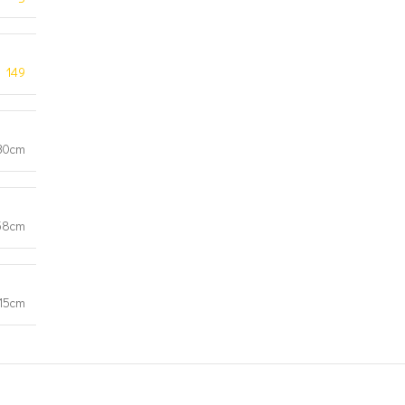
149
30cm
58cm
15cm