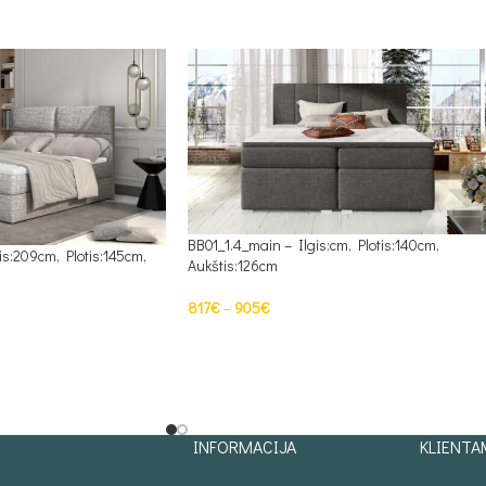
BB01_1.4_main – Ilgis:cm, Plotis:140cm,
is:209cm, Plotis:145cm,
Aukštis:126cm
817
€
–
905
€
PASIRINKTI SAVYBES
S
INFORMACIJA
KLIENTA