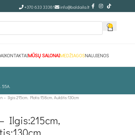
+370 633 33381
info@baldaila.lt
0
DAI
KONTAKTAI
MŪSŲ SALONAI
MEDŽIAGOS
NAUJIENOS
. 55A.
 – Ilgis:215cm, Plotis:158cm, Aukštis:130cm
 Ilgis:215cm,
štis:130cm