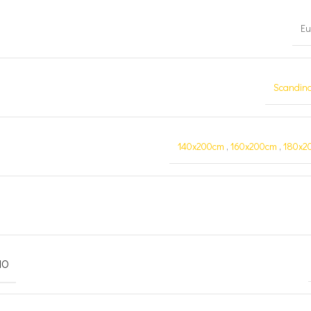
Eu
Scandin
140x200cm
,
160x200cm
,
180x2
MO