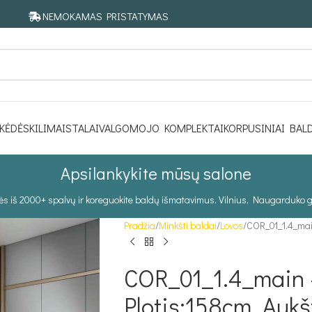
NEMOKAMAS PRISTATYMAS
KĖDĖS
KILIMAI
STALAI
VALGOMOJO KOMPLEKTAI
KORPUSINIAI BAL
Apsilankykite mūsų salone
tės iš 2000+ spalvų ir koreguokite baldų išmatavimus. Vilnius, Naugarduko g
Pradžia
Minkšti baldai
Lovos
COR_01_1.4_main
COR_01_1.4_main –
Plotis:158cm, Auk