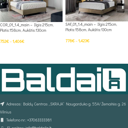
SAF_01_1.4_main – Ilgis:215cm,
COR_01_1.4_main – Ilgis:215cm,
Plotis:158cm, Aukštis:130cm
Plotis:158cm, Aukštis:130cm
778
€
–
1,423
€
752
€
–
1,406
€
PASIRINKTI SAVYBES
PASIRINKTI SAVYBES
Adresas: Baldų Centras „SKRAJA“ Naugarduko g. 55A/ Žemaitės g. 26
Vilnius
Telefono nr.:
+37063333381
El. paštas:
info@baldaila.lt