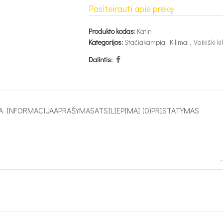
Pasiteirauti apie prekę
Produkto kodas:
Katin
Kategorijos:
Stačiakampiai Kilimai
,
Vaikiški ki
Dalintis:
A INFORMACIJA
APRAŠYMAS
ATSILIEPIMAI (0)
PRISTATYMAS