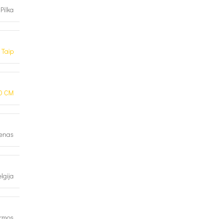
Pilka
Taip
0 CM
lenas
lgija
ormos