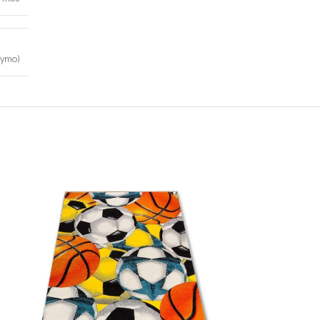
kymo)