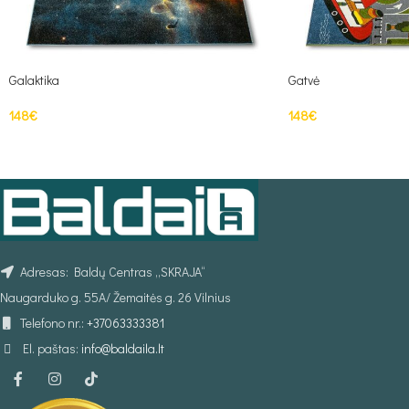
Galaktika
Gatvė
148
€
148
€
PASIRINKTI SAVYBES
PASIRINKTI SAVYBE
Adresas: Baldų Centras „SKRAJA“
Naugarduko g. 55A/ Žemaitės g. 26 Vilnius
Telefono nr.:
+37063333381
El. paštas:
info@baldaila.lt