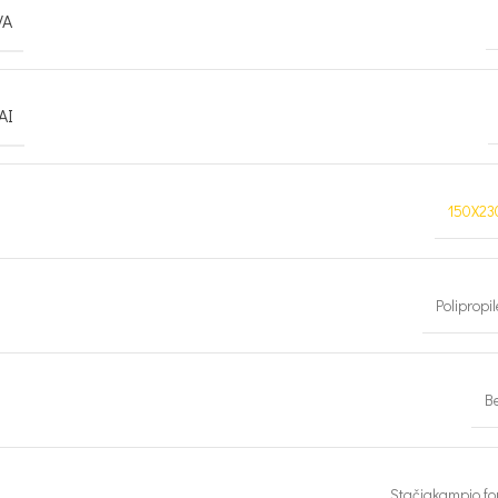
VA
AI
150X23
Polipropi
Be
Stačiakampio f