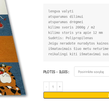
lengva valyti

atsparumas dilimui

atsparumas drėgmei

kilimo svoris 2000g / m2

Jeigu neradote nurodytos kainos
išmatavimais šiuo metu neturime
reikalingi kiti išmatavimai sus
PLOTIS - ILGIS