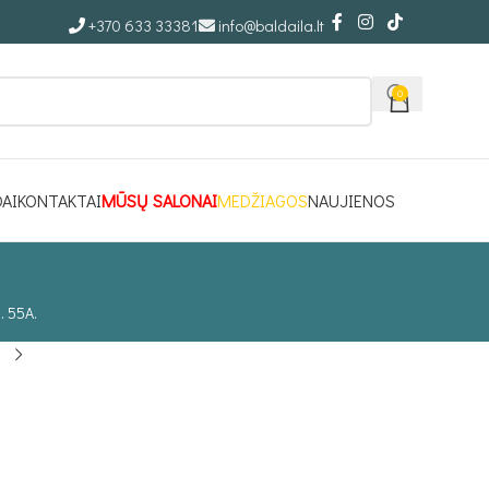
+370 633 33381
info@baldaila.lt
0
DAI
KONTAKTAI
MŪSŲ SALONAI
MEDŽIAGOS
NAUJIENOS
. 55A.