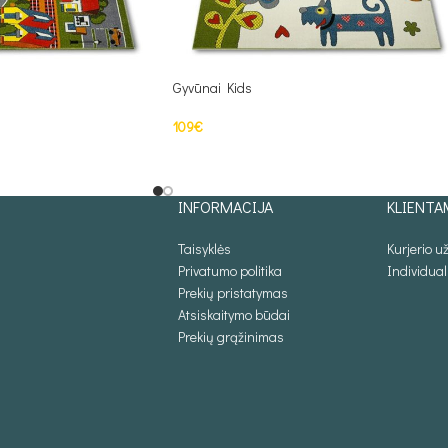
Gyvūnai Kids
109
€
S
PASIRINKTI SAVYBES
INFORMACIJA
KLIENTA
Taisyklės
Kurjerio 
Privatumo politika
Individua
Prekių pristatymas
Atsiskaitymo būdai
Prekių grąžinimas