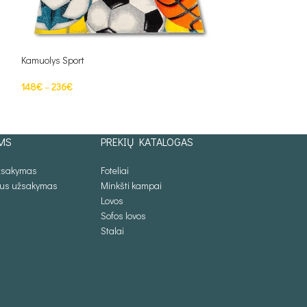
Kamuolys Sport
Klas Sz
148
€
–
236
€
109
€
–
148
€
PASIRINKTI SAVYBES
PASIRINKTI SAV
MS
PREKIŲ KATALOGAS
užsakymas
Foteliai
lus užsakymas
Minkšti kampai
Lovos
Sofos lovos
Stalai