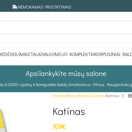
NEMOKAMAS PRISTATYMAS
KĖDĖS
KILIMAI
STALAI
VALGOMOJO KOMPLEKTAI
KORPUSINIAI BAL
Apsilankykite mūsų salone
tės iš 2000+ spalvų ir koreguokite baldų išmatavimus. Vilnius, Naugarduko g
Pradžia
Kilimai
Vaikiški kilimai
Katinas
Katinas
109
€