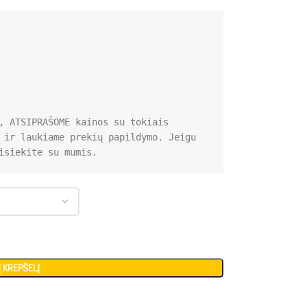
, ATSIPRAŠOME kainos su tokiais 
 ir laukiame prekių papildymo. Jeigu 
isiekite su mumis.
Į KREPŠELĮ