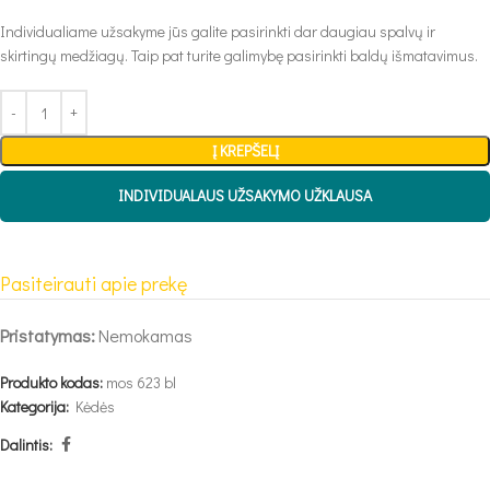
Individualiame užsakyme jūs galite pasirinkti dar daugiau spalvų ir
skirtingų medžiagų. Taip pat turite galimybę pasirinkti baldų išmatavimus.
Į KREPŠELĮ
INDIVIDUALAUS UŽSAKYMO UŽKLAUSA
Pasiteirauti apie prekę
Pristatymas:
Nemokamas
Produkto kodas:
mos 623 bl
Kategorija:
Kėdės
Dalintis: