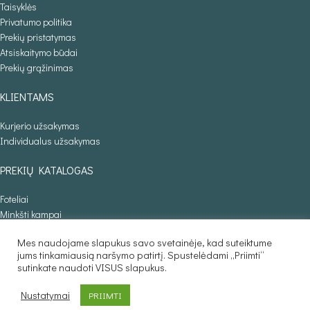
Taisyklės
Privatumo politika
Prekių pristatymas
Atsiskaitymo būdai
Prekių grąžinimas
KLIENTAMS
Kurjerio užsakymas
Individualus užsakymas
PREKIŲ KATALOGAS
Foteliai
Minkšti kampai
Lovos
Mes naudojame slapukus savo svetainėje, kad suteiktume
Sofos lovos
jums tinkamiausią naršymo patirtį. Spustelėdami „Priimti“
Stalai
sutinkate naudoti VISUS slapukus.
Baldaila.lt © 2025
Nustatymai
PRIIMTI