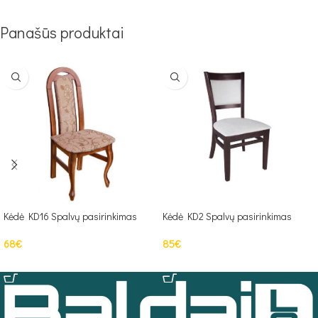
Panašūs produktai
Kėdė KD16 Spalvų pasirinkimas
Kėdė KD2 Spalvų pasirinkimas
68
€
85
€
Į KREPŠELĮ
Į KREPŠELĮ