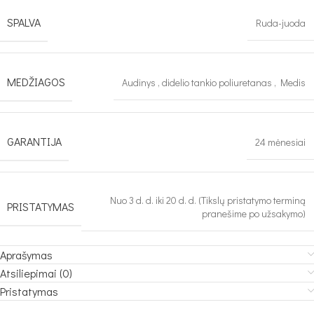
SPALVA
Ruda-juoda
MEDŽIAGOS
Audinys
,
didelio tankio poliuretanas
,
Medis
GARANTIJA
24 mėnesiai
Nuo 3 d. d. iki 20 d. d. (Tikslų pristatymo terminą
PRISTATYMAS
pranešime po užsakymo)
Aprašymas
Atsiliepimai (0)
Pristatymas