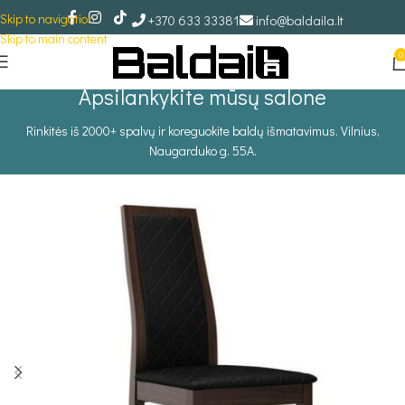
Skip to navigation
+370 633 33381
info@baldaila.lt
Skip to main content
0
Apsilankykite mūsų salone
Rinkitės iš 2000+ spalvų ir koreguokite baldų išmatavimus. Vilnius,
Naugarduko g. 55A.