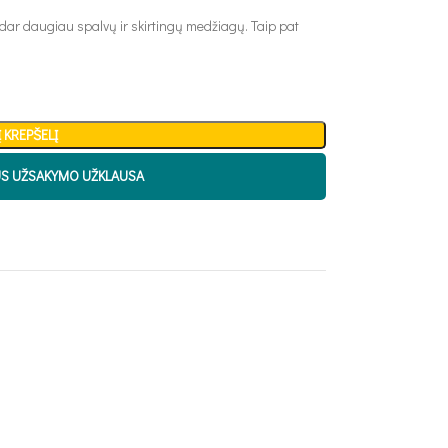
 dar daugiau spalvų ir skirtingų medžiagų. Taip pat
Į KREPŠELĮ
US UŽSAKYMO UŽKLAUSA