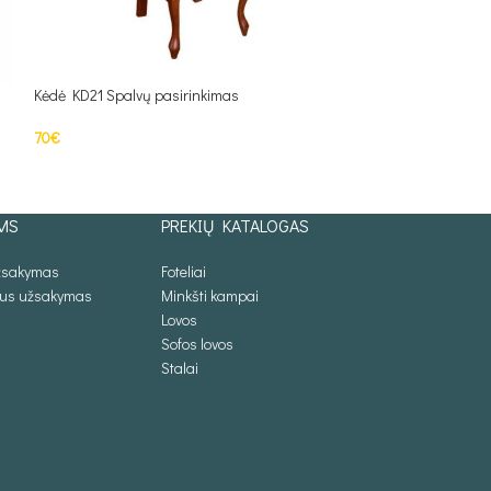
Kėdė KD21 Spalvų pasirinkimas
Kėdė KD23 Spalvų 
70
€
74
€
Į KREPŠELĮ
Į KREPŠELĮ
MS
PREKIŲ KATALOGAS
užsakymas
Foteliai
lus užsakymas
Minkšti kampai
Lovos
Sofos lovos
Stalai