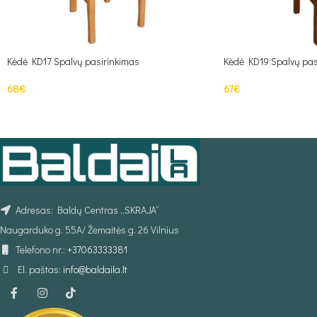
Kėdė KD17 Spalvų pasirinkimas
Kėdė KD19 Spalvų pas
68
€
67
€
Į KREPŠELĮ
Į KREPŠELĮ
Adresas: Baldų Centras „SKRAJA“
Naugarduko g. 55A/ Žemaitės g. 26 Vilnius
Telefono nr.:
+37063333381
El. paštas:
info@baldaila.lt