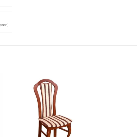
kymo)