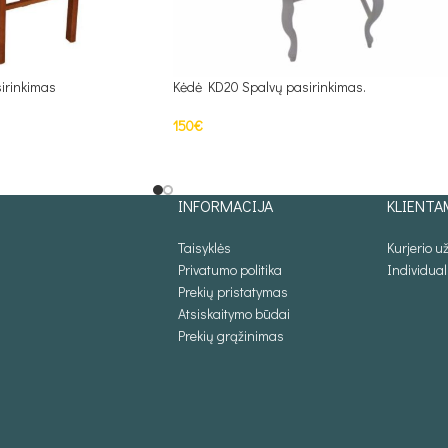
irinkimas
Kėdė KD20 Spalvų pasirinkimas.
150
€
Į KREPŠELĮ
INFORMACIJA
KLIENTA
Taisyklės
Kurjerio 
Privatumo politika
Individua
Prekių pristatymas
Atsiskaitymo būdai
Prekių grąžinimas