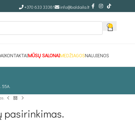
+370 633 33381
info@baldaila.lt
0
DAI
KONTAKTAI
MŪSŲ SALONAI
MEDŽIAGOS
NAUJIENOS
. 55A.
as.
 pasirinkimas.