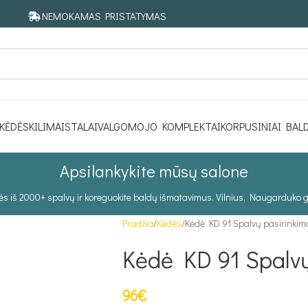
NEMOKAMAS PRISTATYMAS
KĖDĖS
KILIMAI
STALAI
VALGOMOJO KOMPLEKTAI
KORPUSINIAI BAL
Apsilankykite mūsų salone
tės iš 2000+ spalvų ir koreguokite baldų išmatavimus. Vilnius, Naugarduko g
Pradžia
Kėdės
Kėdė KD 91 Spalvų pasirinkim
Kėdė KD 91 Spalvų
96
€