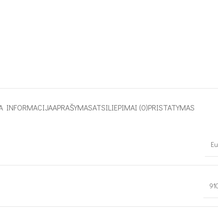
A INFORMACIJA
APRAŠYMAS
ATSILIEPIMAI (0)
PRISTATYMAS
Eu
91