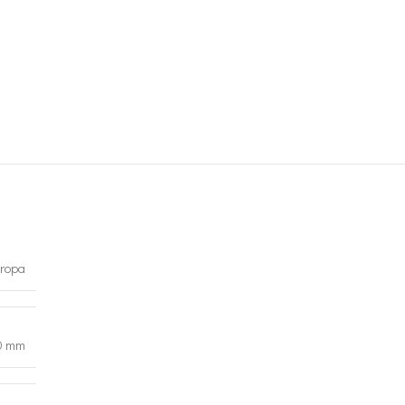
ropa
0 mm