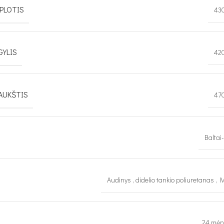
PLOTIS
43
GYLIS
42
AUKŠTIS
47
Baltai
Audinys
,
didelio tankio poliuretanas
,
M
24 mėn