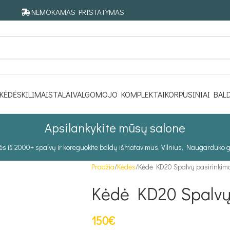
NEMOKAMAS PRISTATYMAS
KĖDĖS
KILIMAI
STALAI
VALGOMOJO KOMPLEKTAI
KORPUSINIAI BAL
Apsilankykite mūsų salone
tės iš 2000+ spalvų ir koreguokite baldų išmatavimus. Vilnius, Naugarduko g
Pradžia
Kėdės
Kėdė KD20 Spalvų pasirinkim
Kėdė KD20 Spalvų
150
€