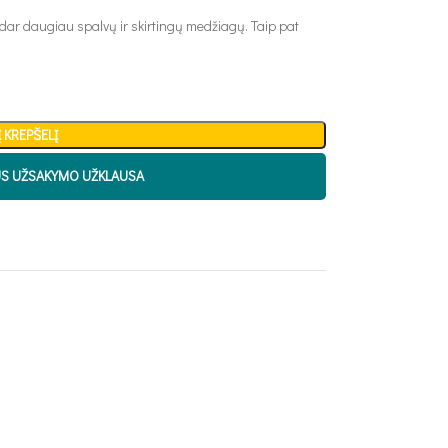
 dar daugiau spalvų ir skirtingų medžiagų. Taip pat
Į KREPŠELĮ
US UŽSAKYMO UŽKLAUSA