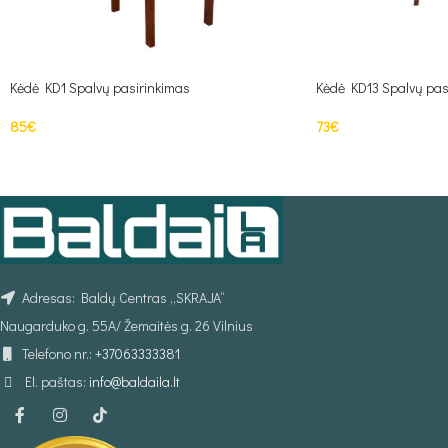
Kėdė KD1 Spalvų pasirinkimas
Kėdė KD13 Spalvų pas
85
€
73
€
Į KREPŠELĮ
Į KREPŠELĮ
Adresas: Baldų Centras „SKRAJA“
Naugarduko g. 55A/ Žemaitės g. 26 Vilnius
Telefono nr.:
+37063333381
El. paštas:
info@baldaila.lt