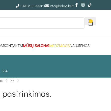
+370 633 33381
info@baldaila.lt
0
DAI
KONTAKTAI
MŪSŲ SALONAI
MEDŽIAGOS
NAUJIENOS
. 55A.
as.
 pasirinkimas.