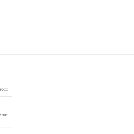
ropa
0 mm