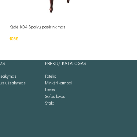
Kėdė KD4 Spalvų pasirinkimas.
Kėdė KD6 Spalvų p
103
€
135
€
Į KREPŠELĮ
Į KREPŠELĮ
MS
PREKIŲ KATALOGAS
užsakymas
Foteliai
lus užsakymas
Minkšti kampai
Lovos
Sofos lovos
Stalai