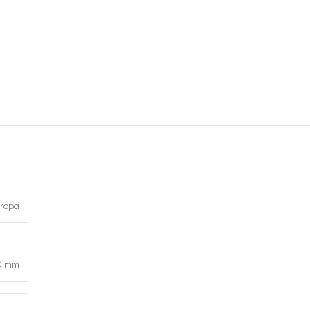
ropa
0 mm