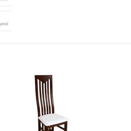
kymo)