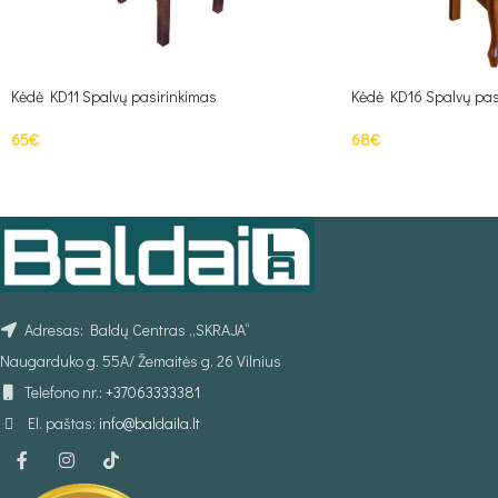
Kėdė KD11 Spalvų pasirinkimas
Kėdė KD16 Spalvų pas
65
€
68
€
Į KREPŠELĮ
Į KREPŠELĮ
Adresas: Baldų Centras „SKRAJA“
Naugarduko g. 55A/ Žemaitės g. 26 Vilnius
Telefono nr.:
+37063333381
El. paštas:
info@baldaila.lt