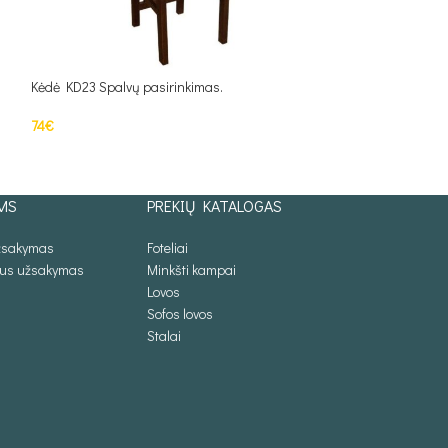
Kėdė KD23 Spalvų pasirinkimas.
Kėdė KD31 Spalvų 
74
€
69
€
Į KREPŠELĮ
Į KREPŠELĮ
MS
PREKIŲ KATALOGAS
užsakymas
Foteliai
lus užsakymas
Minkšti kampai
Lovos
Sofos lovos
Stalai