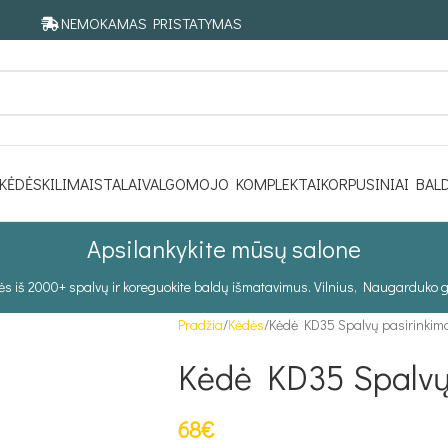
NEMOKAMAS PRISTATYMAS
KĖDĖS
KILIMAI
STALAI
VALGOMOJO KOMPLEKTAI
KORPUSINIAI BAL
Apsilankykite mūsų salone
tės iš 2000+ spalvų ir koreguokite baldų išmatavimus. Vilnius, Naugarduko g
Pradžia
Kėdės
Kėdė KD35 Spalvų pasirinkim
Kėdė KD35 Spalvų
68
€