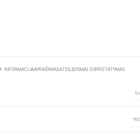
A INFORMACIJA
APRAŠYMAS
ATSILIEPIMAI (0)
PRISTATYMAS
Eu
110