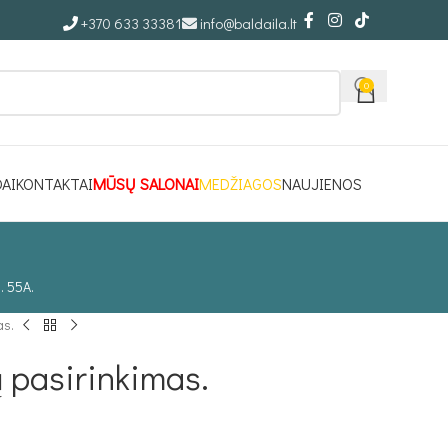
+370 633 33381
info@baldaila.lt
0
DAI
KONTAKTAI
MŪSŲ SALONAI
MEDŽIAGOS
NAUJIENOS
. 55A.
as.
 pasirinkimas.