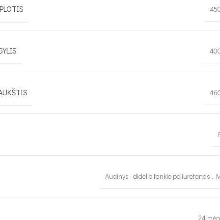
PLOTIS
45
GYLIS
40
AUKŠTIS
46
Audinys
,
didelio tankio poliuretanas
,
M
24 mėn