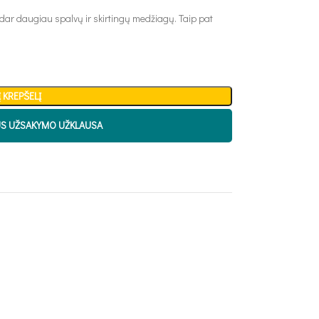
 dar daugiau spalvų ir skirtingų medžiagų. Taip pat
Į KREPŠELĮ
US UŽSAKYMO UŽKLAUSA