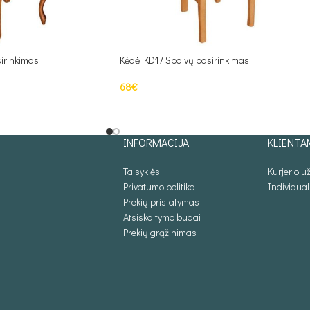
irinkimas
Kėdė KD17 Spalvų pasirinkimas
68
€
Į KREPŠELĮ
INFORMACIJA
KLIENTA
Taisyklės
Kurjerio 
Privatumo politika
Individua
Prekių pristatymas
Atsiskaitymo būdai
Prekių grąžinimas